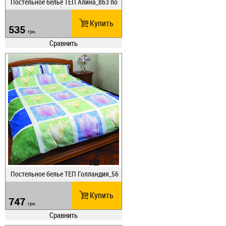
Постельное белье ТЕП Алина_863 по
луторное (863_пт)
Купить
535
грн.
Сравнить
1001
Постельное белье ТЕП Голландия_56
6 евро (566_евро)
Купить
747
грн.
Сравнить