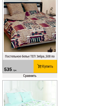
2
Постельное белье ТЕП Зебра_508 по
луторное (508_пт)
Купить
535
грн.
Сравнить