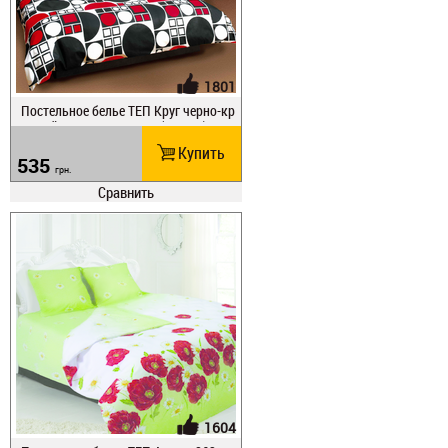
1801
Постельное белье ТЕП Круг черно-кр
асный _531 полуторное (531_пт)
Купить
535
грн.
Сравнить
1604