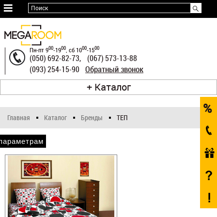
≡
Поиск
Оплата
и
00
00
00
00
Пн-пт 9
-19
, сб 10
-15
доставка
(050) 692-82-73,
(067) 573-13-88
Телефоны
Обратный звонок
(093) 254-15-90
Гарантия
Каталог
и
возврат
Главная
Каталог
Бренды
ТЕП
О
нас
параметрам
Статьи
Рассрочка
Контакты