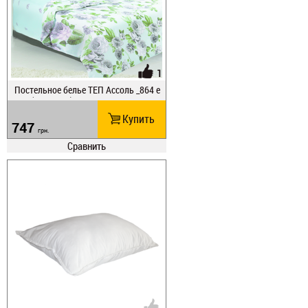
1
Постельное белье ТЕП Ассоль _864 е
вро (864_евро)
Купить
747
грн.
Сравнить