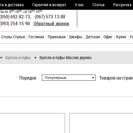
та и доставка
Гарантия и возврат
О нас
Статьи
Рассрочка
00
00
00
00
Пн-пт 9
-19
, сб 10
-15
(050) 692-82-73,
(067) 573-13-88
Телефоны
Обратный звонок
(093) 254-15-90
Столы Стулья
Гостиная
Прихожая
Шкафы
Детcкая
Офис
Кухня
У
Кресла и пуфы
Кресла и пуфы Массив дерева
Порядок
Товаров на стра
Популярные