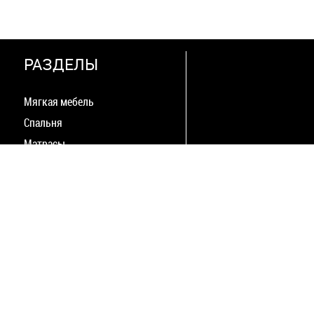
РАЗДЕЛЫ
Мягкая мебель
Спальня
Матрасы
Столы Стулья
Гостиная
Прихожая
Шкафы
Детcкая
Офис
Кухня
Улица