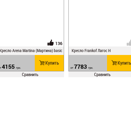
136
Кресло Arena Martina (Мартина) basic
Кресло Frankof Лагос Н
Купить
Купит
4155
7783
т
грн.
от
грн.
Сравнить
Сравнить