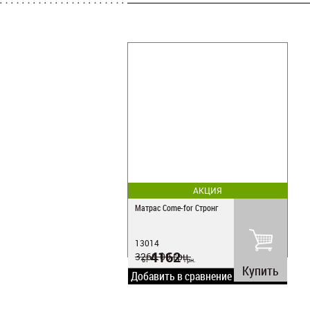
АКЦИЯ
Матрас Come-for Стронг
13014
4162
3260.00
грн.
от
грн.
Купить
Добавить в сравнение