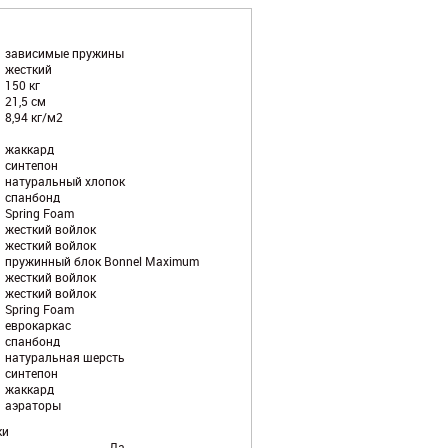
зависимые пружины
жесткий
150 кг
21,5 см
8,94 кг/м2
жаккард
синтепон
натуральный хлопок
спанбонд
Spring Foam
жесткий войлок
жесткий войлок
пружинный блок Bonnel Maximum
жесткий войлок
жесткий войлок
Spring Foam
еврокаркас
спанбонд
натуральная шерсть
синтепон
жаккард
аэраторы
ки
Да