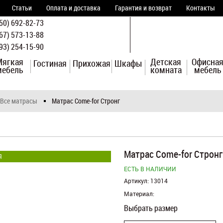
Статьи
Оплата и доставка
Гарантия и возврат
Контакты
50) 692-82-73
67) 573-13-88
93) 254-15-90
Мягкая
Детская
Офисна
Гостиная
Прихожая
Шкафы
мебель
комната
мебель
Все матрасы
Матрас Come-for Стронг
Матрас Come-for Стронг
Я
ЕСТЬ В НАЛИЧИИ
Артикул:
13014
Материал:
Выбрать размер