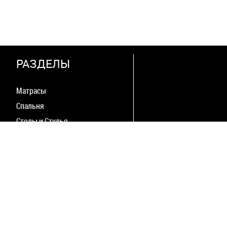
РАЗДЕЛЫ
Матрасы
Спальня
Столы и Стулья
Мягкая мебель
Гостиная
Прихожая
Шкафы
Детская комната
Офисная мебель