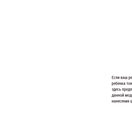
Если ваш р
ребенка то
здесь пред
данной мод
нанесения ц