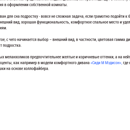
ия в оформлении собственной комнаты.
ван для сна подростку - вовсе не сложная задача, если грамотно подойти к
нешний вид, хорошая функциональность, комфортное спальное место и уде
иям.
ое, с чего начинается выбор – внешний вид, в частности, цветовая гамма ди
т подростка.
ных меланхоликов предпочтительнее желтые и коричневые оттенки, а на не
кценты, как например в модели комфортного дивана
«Сиди М Мэдисон»,
где 
шки на основе холлофайбера.