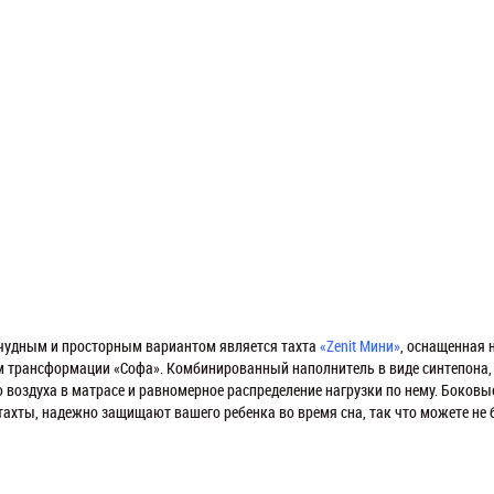
чудным и просторным вариантом является тахта
«Zenit Мини»
, оснащенная 
 трансформации «Софа». Комбинированный наполнитель в виде синтепона,
 воздуха в матрасе и равномерное распределение нагрузки по нему. Боков
тахты, надежно защищают вашего ребенка во время сна, так что можете не б