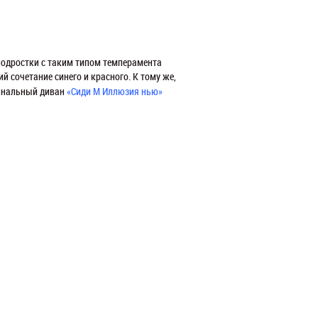
 подростки с таким типом темперамента
й сочетание синего и красного. К тому же,
инальный диван
«Сиди М Иллюзия нью»