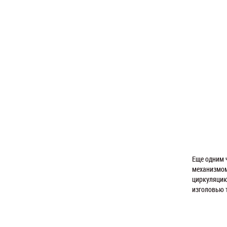
Еще одним 
механизмом
циркуляцию
изголовью 