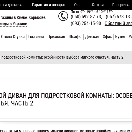
та и доставка
Гарантия и возврат
О нас
Статьи
Рассрочка
00
00
00
00
Пн-пт 9
-19
, сб 10
-15
(050) 692-82-73,
(067) 573-13
газины в
Киеве
,
Харькове
.
Телефоны
Обратный зв
(093) 254-15-90
лады в Украине
Столы Стулья
Гостиная
Прихожая
Шкафы
Детская
Офис
Кухня
У
 подростковой комнаты: особенности выбора мягкого счастья. Часть 2
ОЙ ДИВАН ДЛЯ ПОДРОСТКОВОЙ КОМНАТЫ: ОСОБ
ЬЯ. ЧАСТЬ 2
асти статьи мы представляем модели диванов, которые подойдут в комнату 