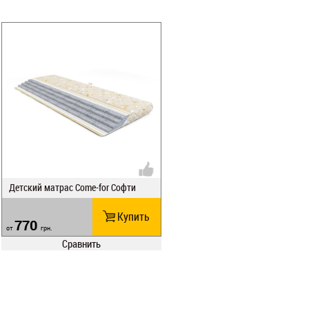
Детский матрас Come-for Софти
Купить
770
от
грн.
Сравнить