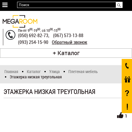
≡
Поиск
Оплата
и
00
00
00
00
Пн-пт 9
-19
, сб 10
-15
доставка
(050) 692-82-73,
(067) 573-13-88
Телефоны
Обратный звонок
(093) 254-15-90
Гарантия
Каталог
и
возврат
Главная
Каталог
Улица
Плетеная мебель
О
Этажерка низкая треугольная
нас
ЭТАЖЕРКА НИЗКАЯ ТРЕУГОЛЬНАЯ
Статьи
Рассрочка
1
Контакты