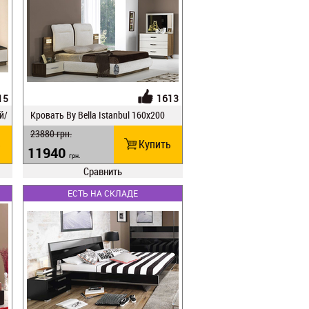
15
1613
й/
Кровать Ву Веlla Istanbul 160x200
23880
грн.
ь
Купить
11940
грн.
Сравнить
ЕСТЬ НА СКЛАДЕ