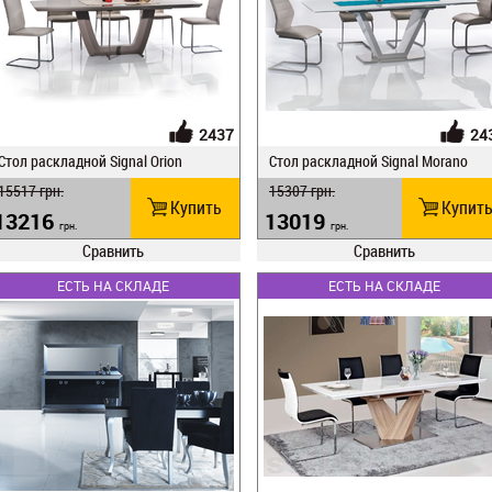
2437
24
Стол раскладной Signal Orion
Стол раскладной Signal Morano
15517
грн.
15307
грн.
Купить
Купит
13216
13019
грн.
грн.
Сравнить
Сравнить
ЕСТЬ НА СКЛАДЕ
ЕСТЬ НА СКЛАДЕ