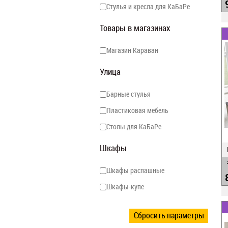
Стулья и кресла для КаБаРе
Товары в магазинах
Магазин Караван
Улица
Барные стулья
Пластиковая мебель
Столы для КаБаРе
Шкафы
Шкафы распашные
Шкафы-купе
Сбросить параметры