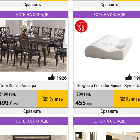
Сравнить
Сравнить
ЕСТЬ НА СКЛАДЕ
ЕСТЬ НА СКЛАДЕ
1926
19
Стол Domini Аллегра
Подушка Come-for Эдвайс Вумен 4
30х10
6496
грн.
700
грн.
Купить
Купит
4997
455
грн.
грн.
Сравнить
Сравнить
ЕСТЬ НА СКЛАДЕ
ЕСТЬ НА СКЛАДЕ