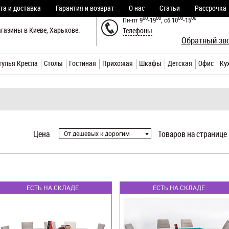
та и доставка
Гарантия и возврат
О нас
Статьи
Рассрочка
00
00
00
00
Пн-пт 9
-19
, сб 10
-15
газины в
Киеве
,
Харькове
.
Телефоны
Обратный зв
тулья Кресла
Столы
Гостиная
Прихожая
Шкафы
Детская
Офис
Ку
Цена
Товаров на странице
От дешевых к дорогим
ЕСТЬ НА СКЛАДЕ
ЕСТЬ НА СКЛАДЕ