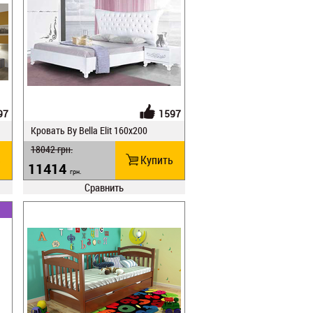
97
1597
Кровать Ву Веlla Elit 160x200
18042
грн.
ь
Купить
11414
грн.
Сравнить