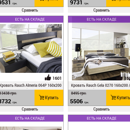
9531
9731
грн.
грн.
Сравнить
Сравнить
ЕСТЬ НА СКЛАДЕ
ЕСТЬ НА СКЛАДЕ
1601
16
Кровать Rauch Almeria 064P 160x200
Кровать Rauch Gela 0270 160x200 /
/ c прикров.тумбами BG 60
прикров.тумбами BG 60
13438
грн.
8495
грн.
Купить
Купит
8732
5506
грн.
грн.
Сравнить
Сравнить
ЕСТЬ НА СКЛАДЕ
ЕСТЬ НА СКЛАДЕ