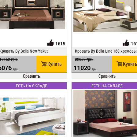
1615
16
Кровать By Bella New Yakut
Кровать By Bella Line 160 кремовы
античный орех
10152
грн.
22039
грн.
Купить
Купит
5076
11020
грн.
грн.
Сравнить
Сравнить
ЕСТЬ НА СКЛАДЕ
ЕСТЬ НА СКЛАДЕ