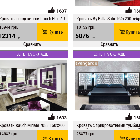
1607
16
Кровать c подсветкой Rauch Elfie AJ
Кровать Ву Веlla Safir 160x200 зеб
976 / 0E18 160x200 / c прикров.тумб
но
18944
грн.
10152
грн.
ами BG 60
Купить
Купит
12314
5076
грн.
грн.
Сравнить
Сравнить
ЕСТЬ НА СКЛАДЕ
ЕСТЬ НА СКЛАДЕ
1603
16
Кровать Rauch Miriam 7083 160x200
Кровать с прикроватными тумба
/ BG 60
Ву Веlla Avangarde 160x200 черный
14682
грн.
28877
грн.
лянец
Купить
Купит