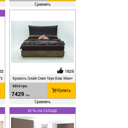
Сравнить
02
1625
7х
Кровать Creale Слип-Таун Ком Эбен+
Boom13
8654
грн.
ь
Купить
7429
грн.
Сравнить
ЕСТЬ НА СКЛАДЕ