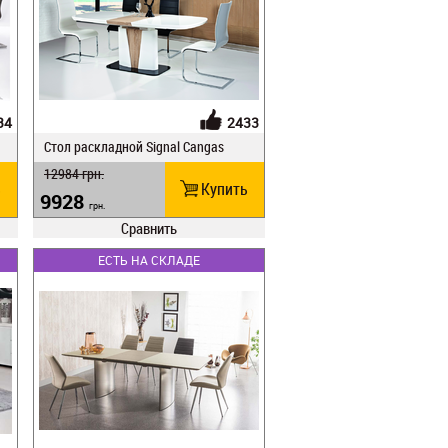
34
2433
Стол раскладной Signal Cangas
12984
грн.
ь
Купить
9928
грн.
Сравнить
ЕСТЬ НА СКЛАДЕ