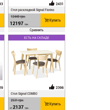
33
2431
Стол раскладной Signal Fiorino
12440
грн.
ь
Купить
12197
грн.
Сравнить
ЕСТЬ НА СКЛАДЕ
29
2396
Стол Signal COMBO
2531
грн.
ь
Купить
2137
от
грн.