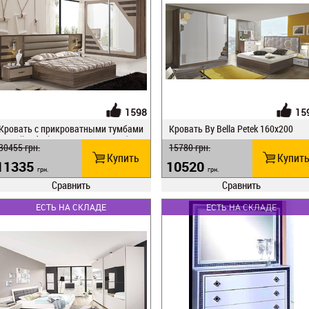
1598
15
Кровать с прикроватными тумбами
Кровать Ву Веlla Petek 160x200
Ву Веlla Ideal 160x200 какао/дуб сон
30455
грн.
15780
грн.
ома
Купить
Купит
11335
10520
грн.
грн.
Сравнить
Сравнить
ЕСТЬ НА СКЛАДЕ
ЕСТЬ НА СКЛАДЕ