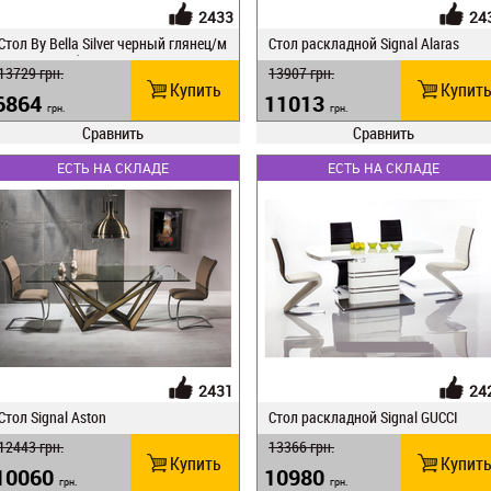
2433
24
Стол Ву Веlla Silver черный глянец/м
Стол раскладной Signal Alaras
атовое серебро
13729
грн.
13907
грн.
Купить
Купит
6864
11013
грн.
грн.
Сравнить
Сравнить
ЕСТЬ НА СКЛАДЕ
ЕСТЬ НА СКЛАДЕ
2431
24
Стол Signal Aston
Стол раскладной Signal GUCCI
12443
грн.
13366
грн.
Купить
Купит
10060
10980
грн.
грн.