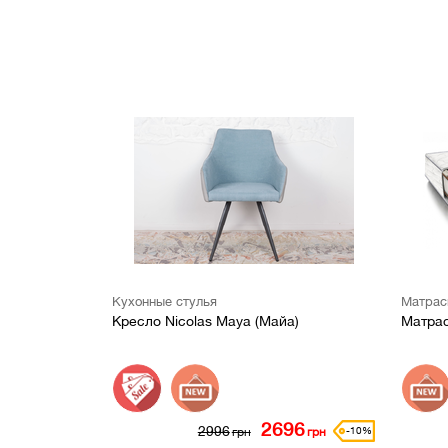
Стенки для гостиных
Детские диван
Комоды, буфеты, консоли
Кресла и стуль
Зеркала и аксессуары
Бескаркасная 
Ковры
Матрасы
Одеяла, подушк
наматрасники
Кухонные стулья
Матрас
Кресло Nicolas Maya (Майа)
Матрас
2696
2996
-10%
грн
грн