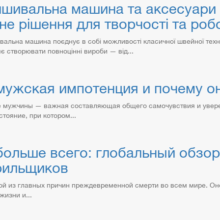
шивальна машина та аксесуари 
не рішення для творчості та роб
альна машина поєднує в собі можливості класичної швейної техн
 створювати повноцінні вироби — від...
мужская импотенция и почему о
е мужчины — важная составляющая общего самочувствия и уверен
тояние, при котором...
больше всего: глобальный обзо
рильщиков
ой из главных причин преждевременной смерти во всем мире. Он
жизни и...