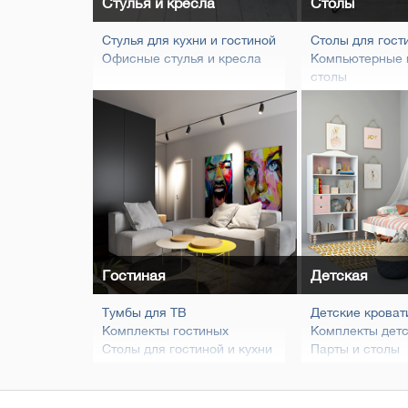
Стулья и кресла
Столы
Стулья для кухни и гостиной
Столы для гост
Офисные стулья и кресла
Компьютерные 
столы
Журнальные ст
Обеденные ком
Гостиная
Детская
Тумбы для ТВ
Детские кроват
Комплекты гостиных
Комплекты дет
Столы для гостиной и кухни
Парты и столы
Стулья для кухни и гостиной
Шкафы и стел
Журнальные столы
Тумбы и комод
Витрины, стеллажи, полки
Пеленальные с