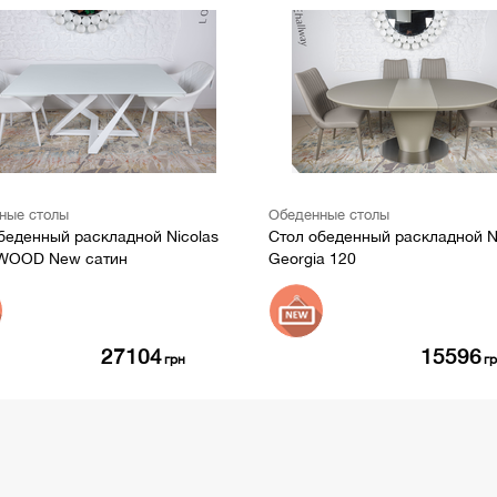
ные столы
Обеденные столы
беденный раскладной Nicolas
Стол обеденный раскладной N
WOOD New сатин
Georgia 120
27104
15596
грн
г