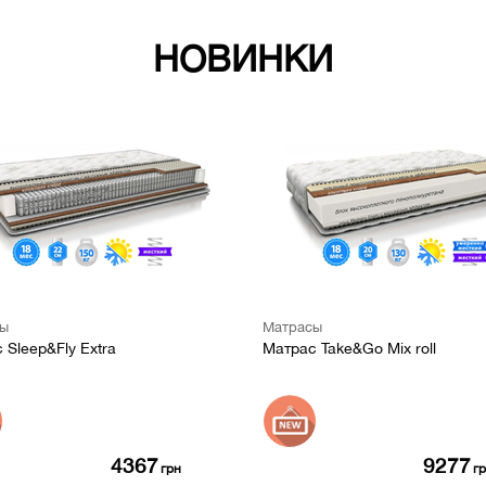
ы
я для детей
НОВИНКИ
мебель
и,
ы
Матрасы
 Sleep&Fly Extra
Матрас Take&Go Mix roll
4367
9277
грн
г