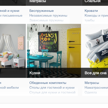
Матрасы
Спальня
иной и кухни
Беспружинные
Кровати
и письменные
Независимые пружины
Комоды и при
Зависимые пружины
тумбы
олы
Рулонные
Шкафы
плекты
Натуральные
Туалетные ст
Детские
Пуфы, банкет
Матрасы для диванов
Каркасы, рас
Аксессуары д
Комплект спа
Матрасы
Ковры
Кухня
Все для сна
и
Обеденные комплекты
Матрасы
ской мебели
Столы для гостиной и кухни
Наматрасники
Стулья для кухни и гостиной
Одеяла
лажи
Кухонные уголки
Подушки
ы
Лавки, банкетки
Подматрасник
толы и комоды
Чехлы на карк