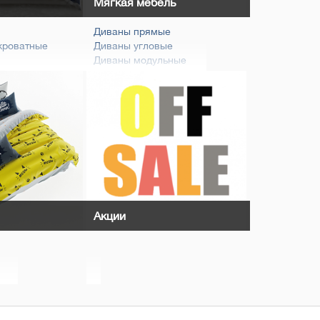
Мягкая мебель
Диваны прямые
кроватные
Диваны угловые
Диваны модульные
Диваны детские
олики
Кресла
ки
Бескаркасная мебель
кладушки
Пуфы и банкетки
ля спальни
Кухонные уголки
льни
Акции
и
ас