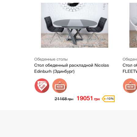
Обеденные столы
Обеден
Стол обеденный раскладной Nicolas
Стол о
Edinburh (Эдинбург)
FLEET
19051
21168
-10%
грн
грн