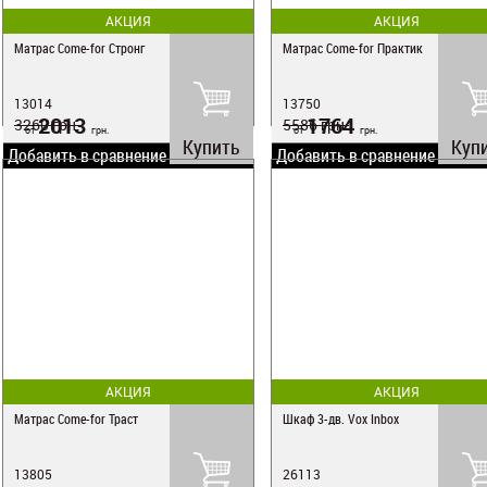
АКЦИЯ
АКЦИЯ
Матрас Come-for Стронг
Матрас Come-for Практик
13014
13750
2013
1764
3260
грн.
5586
грн.
от
грн.
от
грн.
Купить
Куп
Добавить в сравнение
Добавить в сравнение
АКЦИЯ
АКЦИЯ
Матрас Come-for Траст
Шкаф 3-дв. Vox Inbox
13805
26113