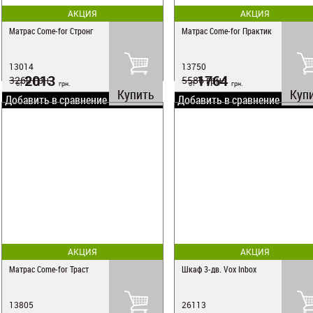
АКЦИЯ
АКЦИЯ
Матрас Come-for Стронг
Матрас Come-for Практик
13014
13750
2013
1764
3260
грн.
5586
грн.
от
грн.
от
грн.
Купить
Куп
Добавить в сравнение
Добавить в сравнение
АКЦИЯ
АКЦИЯ
Матрас Come-for Траст
Шкаф 3-дв. Vox Inbox
13805
26113