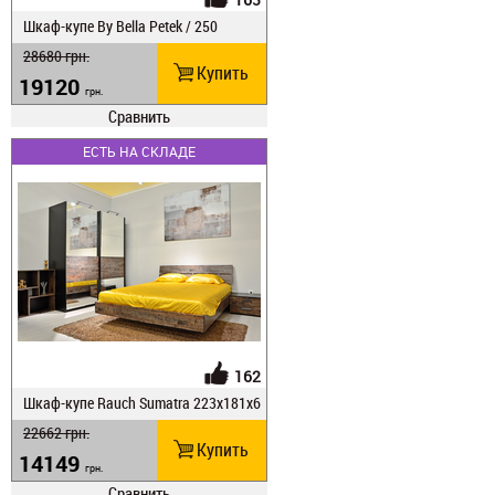
Шкаф-купе Ву Веlla Petek / 250
28680
грн.
Купить
19120
грн.
Сравнить
ЕСТЬ НА СКЛАДЕ
162
Шкаф-купе Rauch Sumatra 223х181х6
9
22662
грн.
Купить
14149
грн.
Сравнить