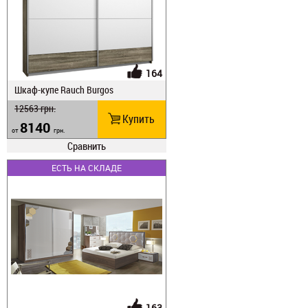
164
Шкаф-купе Rauch Burgos
12563
грн.
Купить
8140
от
грн.
Сравнить
ЕСТЬ НА СКЛАДЕ
163