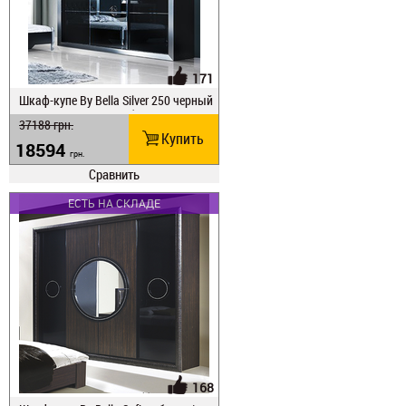
171
Шкаф-купе Ву Веlla Silver 250 черный
глянец/матовое серебро
37188
грн.
Купить
18594
грн.
Сравнить
ЕСТЬ НА СКЛАДЕ
168