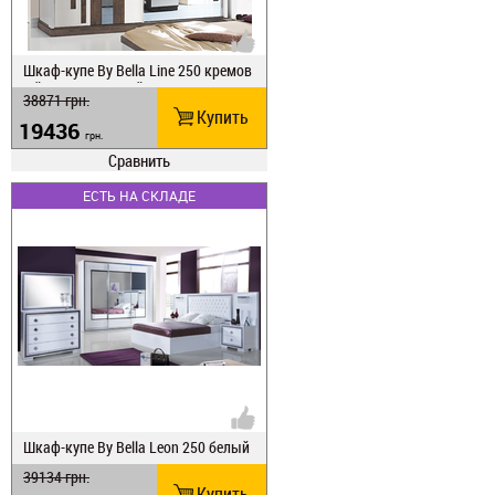
Шкаф-купе Ву Веlla Line 250 кремов
ый/орех античный
38871
грн.
Купить
19436
грн.
Сравнить
ЕСТЬ НА СКЛАДЕ
Шкаф-купе Ву Веlla Leon 250 белый
39134
грн.
Купить