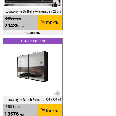
1
Шкаф-купе Ву Веlla Avangarde / 250 ч
ерный глянец
40870
грн.
Купить
20435
грн.
Сравнить
ЕСТЬ НА СКЛАДЕ
Шкаф-купе Rauch Sumatra 225х223х6
9
25561
грн.
Купить
16576
грн.