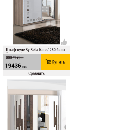
Шкаф-купе Ву Веlla Kare / 250 белы
й/кордоба
38871
грн.
Купить
19436
грн.
Сравнить