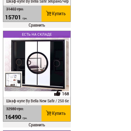
Шкаф-купе Ву Веlla Safir зебрано/чер
ный глянец 250
31402
грн.
Купить
15701
грн.
Сравнить
ЕСТЬ НА СКЛАДЕ
168
Шкаф-купе Ву Веlla New Safir / 250 бе
лый/черный
32980
грн.
Купить
16490
грн.
Сравнить