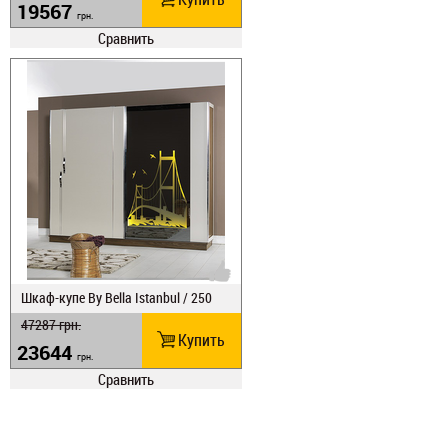
19567
грн.
Сравнить
Шкаф-купе Ву Веlla Istanbul / 250
47287
грн.
Купить
23644
грн.
Сравнить