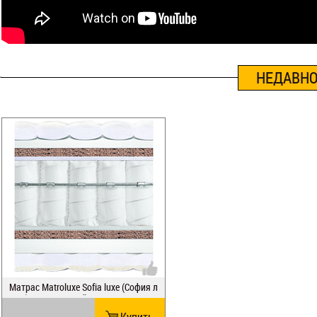
НЕДАВНО
Матрас Matroluxe Sofia luxe (София л
юкс) двусторонней жесткости зима/
лето