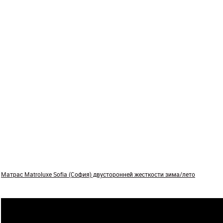
Матрас Matroluxe Sofia (София) двусторонней жесткости зима/лето