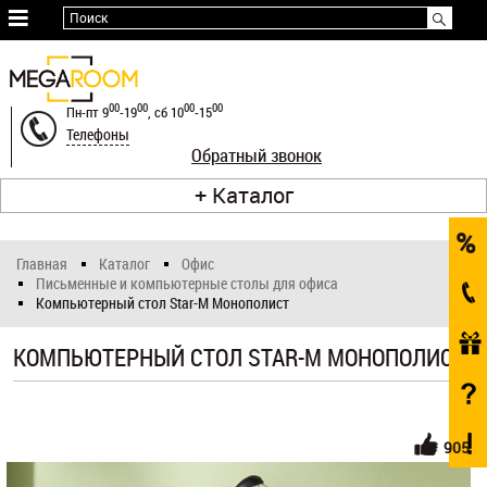
≡
Поиск
Оплата
и
00
00
00
00
Пн-пт 9
-19
, сб 10
-15
доставка
Телефоны
Обратный звонок
Гарантия
Каталог
и
возврат
Главная
Каталог
Офис
О
Письменные и компьютерные столы для офиса
Компьютерный стол Star-M Монополист
нас
Статьи
КОМПЬЮТЕРНЫЙ СТОЛ STAR-M МОНОПОЛИСТ
Рассрочка
Контакты
905